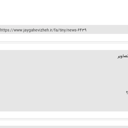
https://www.jaygahevizheh.ir/fa/tiny/news-6439
صاویر
؟