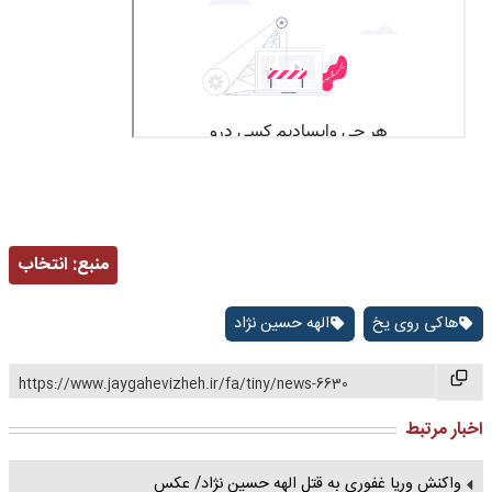
منبع:
انتخاب
هاکی روی یخ
الهه حسین نژاد
https://www.jaygahevizheh.ir/fa/tiny/news-6630
اخبار مرتبط
واکنش وریا غفوری به قتل الهه حسین نژاد/ عکس