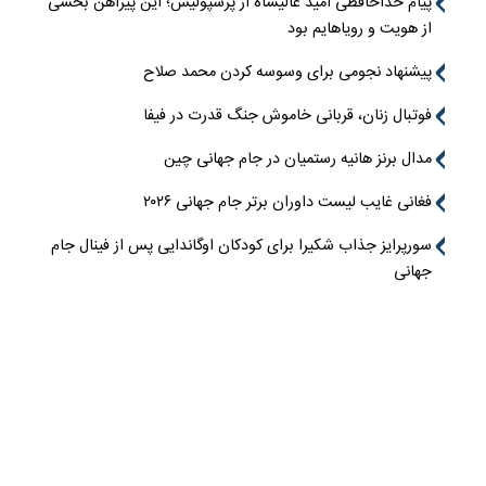
پیام خداحافظی امید عالیشاه از پرسپولیس؛ این پیراهن بخشی
از هویت و رویاهایم بود
پیشنهاد نجومی برای وسوسه کردن محمد صلاح
فوتبال زنان، قربانی خاموش جنگ قدرت در فیفا
مدال برنز هانیه رستمیان در جام جهانی چین
فغانی غایب لیست داوران برتر جام جهانی ۲۰۲۶
سورپرایز جذاب شکیرا برای کودکان اوگاندایی پس از فینال جام
جهانی