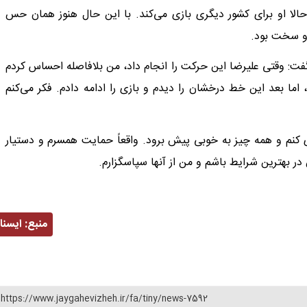
 حالا او برای کشور دیگری بازی می‌کند. با این حال هنوز همان حس
او سخت بود.
: وقتی علیرضا این حرکت را انجام داد، من بلافاصله احساس کردم
مه دهم. اول می‌خواستم با حرکت c5 بازی کنم، اما بعد این خط درخشان را دیدم و بازی را ادامه دادم. فکر می‌کنم
سر هم شطرنج بازی کنم و همه چیز به خوبی پیش برود. واقعاً حمایت همسرم و دستیار
 در بهترین شرایط باشم و من از آنها سپاسگزارم.
منبع:
ايسنا
https://www.jaygahevizheh.ir/fa/tiny/news-7592