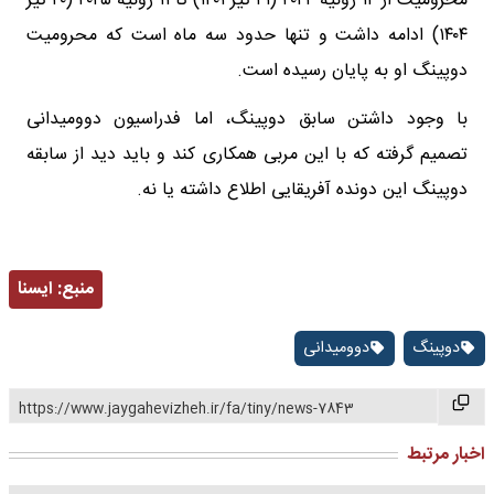
محرومیت از ۱۲ ژوئیه ۲۰۲۲ (۲۱ تیر ۱۴۰۱) تا ۱۱ ژوئیه ۲۰۲۵ (۲۰ تیر
۱۴۰۴) ادامه داشت و تنها حدود سه ماه است که محرومیت
دوپینگ او به پایان رسیده است.
با وجود داشتن سابق دوپینگ، اما فدراسیون دوومیدانی
تصمیم گرفته که با این مربی همکاری کند و باید دید از سابقه
دوپینگ این دونده آفریقایی اطلاع داشته یا نه.
منبع:
ايسنا
دوپینگ
دوومیدانی
https://www.jaygahevizheh.ir/fa/tiny/news-7843
اخبار مرتبط