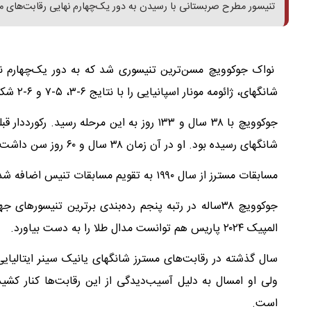
تنیسور مطرح صربستانی با رسیدن به دور یک‌چهارم نهایی رقابت‌های 
نواک جوکوویچ مسن‌ترین تنیسوری شد که به دور یک‌چهارم نها
شانگهای، ژائومه مونار اسپانیایی را با نتایج ۶-۳، ۵-۷ و ۶-۲ شکست داد. حریف بعدی صربیناتور زیزو برگس بلژیکی خواهد بود.
شانگهای رسیده بود. او در آن زمان ۳۸ سال و ۶۰ روز سن داشت.
مسابقات مسترز از سال ۱۹۹۰ به تقویم مسابقات تنیس اضافه شدند.
المپیک ۲۰۲۴ پاریس هم توانست مدال طلا را به دست بیاورد.
سال گذشته در رقابت‌های مسترز شانگهای یانیک سینر ایتالیای
ولی او امسال به دلیل آسیب‌دیدگی از این رقابت‌ها کنار کشید
است.