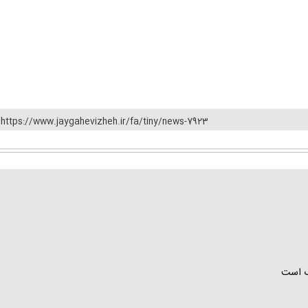
https://www.jaygahevizheh.ir/fa/tiny/news-7923
اب است