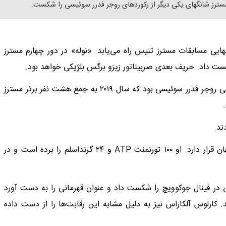
مسترز شانگهای یکی دیگر از رکوردهای روجر فدرر سوئیسی را شکست.
یی مسابقات مسترز تنیس راه می‌یابد. «نوله» در دور چهارم مسترز
جوکوویچ با ۳۸ سال و ۱۳۳ روز به این مرحله رسید. رکورددار قبلی روجر فدرر سوئیسی بود که سال ۲۰۱۹ به جمع هشت نفر برتر مسترز
جوکوویچ ۳۸ساله در رتبه پنجم رده‌بندی برترین تنیسورهای جهان قرار دارد. او ۱۰۰ تورنمنت ATP و ۲۴ گرنداسلم را برده است و در
ی در فینال جوکوویچ را شکست داد و عنوان قهرمانی را به دست آورد
. کارلوس آلکاراس نیز به دلیل مشابه این رقابت‌ها را از دست داده