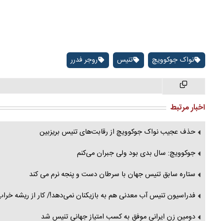
نواک جوکوویچ
تنیس
روجر فدرر
اخبار مرتبط
حذف عجیب نواک جوکوویچ از رقابت‌های تنیس بریزبین
جوکوویچ: سال بدی بود ولی جبران می‌کنم
ستاره سابق تنیس جهان با سرطان دست و پنجه نرم می کند
فدراسیون تنیس آب معدنی هم به بازیکنان نمی‌دهد!/ کار از ریشه خر
دومین زن ایرانی موفق به کسب امتیاز جهانی تنیس شد