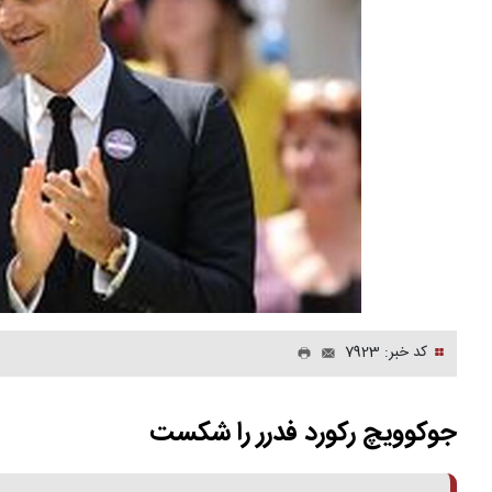
کد خبر: 7923
جوکوویچ رکورد فدرر را شکست