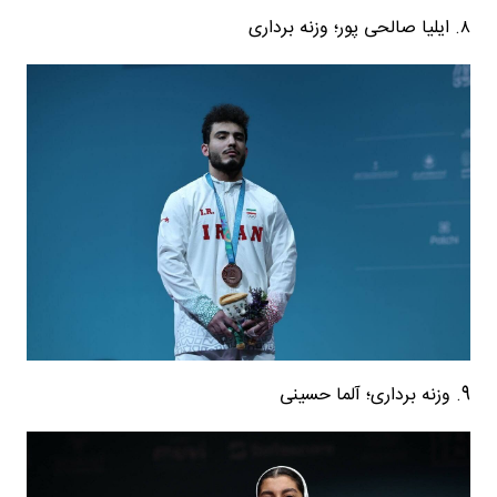
۸. ایلیا صالحی پور؛ وزنه برداری
9. وزنه برداری؛ آلما حسینی