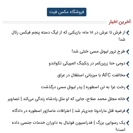
فروشگاه مکس فیت
آخرین اخبار
از فرش تا عرش در ۱۸ ماه؛ بازیکنی که از لیگ دسته پنجم فیکس رئال
شد!
طرح ترور لیونل مسی خنثی شد!
دومی حنا زرین‌کمر در رنکینگ المپیکی تکواندو
مخالفت AFC با میزبانی استقلال در عراق
رختِ عزا به تن اسطوره | پدر لیونل مسی درگذشت
خانه مجلل محمد صلاح، جایی که او مثل پادشاه زندگی می‌کند | تصاویر
فرضیه قتل مارادونا جدی‌تر شد | اعترافات ماساژور اسطوره در دادگاه
یک رسوایی بزرگ | فدراسیون فوتبال به داوران خدمات جنسی داده
است!