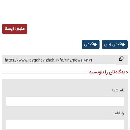
منبع:
ايسنا
کبدی زنان
کبدی
https://www.jaygahevizheh.ir/fa/tiny/news-8374
دیدگاه‌تان را بنویسید
نام شما
رایانامه