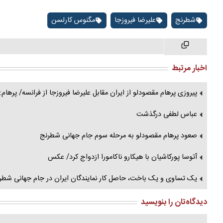
شطرنج
علیرضا فیروزجا
مگنوس کارلسن
اخبار مرتبط
پیروزی پرهام مقصودلو از ایران مقابل علیرضا فیروزجا از فرانسه/ پره
عباس لطفی درگذشت
صعود پرهام مقصودلو به مرحله سوم جام جهانی شطرنج
آتوسا پورکاشیان با هیکارو ناکامورا ازدواج کرد/ عکس
یک تساوی و یک باخت، حاصل کار نمایندگان ایران در جام جهانی شطرن
دیدگاه‌تان را بنویسید