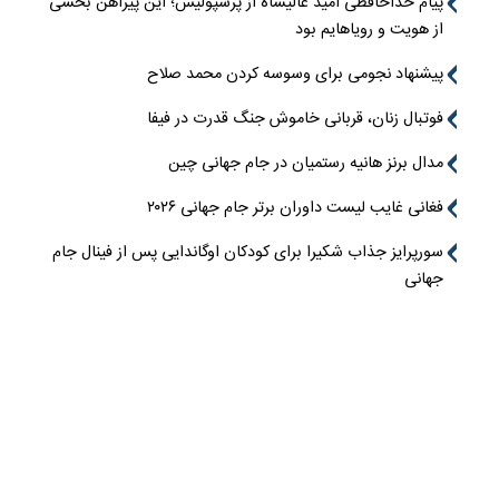
پیام خداحافظی امید عالیشاه از پرسپولیس؛ این پیراهن بخشی
از هویت و رویاهایم بود
پیشنهاد نجومی برای وسوسه کردن محمد صلاح
فوتبال زنان، قربانی خاموش جنگ قدرت در فیفا
مدال برنز هانیه رستمیان در جام جهانی چین
فغانی غایب لیست داوران برتر جام جهانی ۲۰۲۶
سورپرایز جذاب شکیرا برای کودکان اوگاندایی پس از فینال جام
جهانی