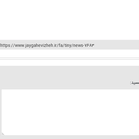
https://www.jaygahevizheh.ir/fa/tiny/news-7683
یسید: