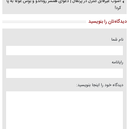
آشوب غیرقابل کنترل در پرتغال | دعوای همسر رونالدو و نِوِس غوغا به پا
کرد!
دیدگاه‌تان را بنویسید
نام شما
رایانامه
دیدگاه خود را اینجا بنویسید: