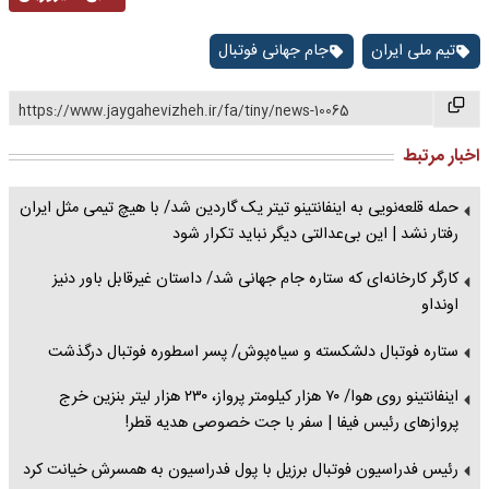
تیم ملی ایران
جام جهانی فوتبال
https://www.jaygahevizheh.ir/fa/tiny/news-10065
اخبار مرتبط
حمله قلعه‌نویی به اینفانتینو تیتر یک گاردین شد/ با هیچ تیمی مثل ایران
رفتار نشد | این بی‌عدالتی دیگر نباید تکرار شود
کارگر کارخانه‌ای که ستاره جام جهانی شد/ داستان غیرقابل ‌باور دنیز
اونداو
ستاره فوتبال دلشکسته و سیاه‌پوش/ پسر اسطوره فوتبال درگذشت
اینفانتینو روی هوا/ ۷۰ هزار کیلومتر پرواز، ۲۳۰ هزار لیتر بنزین خرج
پروازهای رئیس فیفا | سفر با جت خصوصی هدیه قطر!
رئیس فدراسیون فوتبال برزیل با پول فدراسیون به همسرش خیانت کرد