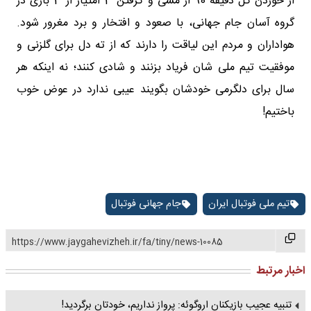
از خوردن گل دقیقه 90 از مسی و گرفتن 3 امتیاز از 3 بازی در
گروه آسان جام جهانی، با صعود و افتخار و برد مغرور شود.
هواداران و مردم این لیاقت را دارند که از ته دل برای گلزنی و
موفقیت تیم ملی شان فریاد بزنند و شادی کنند؛ نه اینکه هر
سال برای دلگرمی خودشان بگویند عیبی ندارد در عوض خوب
باختیم!
تیم ملی فوتبال ایران
جام جهانی فوتبال
https://www.jaygahevizheh.ir/fa/tiny/news-10085
اخبار مرتبط
تنبیه عجیب بازیکنان اروگوئه: پرواز نداریم، خودتان برگردید!