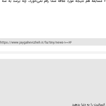
چون حالا باید متوجه شده باشید که اگر او نخواهد حتی در ۰۱ مسابقه هم نتیجه مورد علاقه شما رقم نمی‌خورد، چه برسد به سه
https://www.jaygahevizheh.ir/fa/tiny/news-10086
 انسانیت را به دنیا بدهید