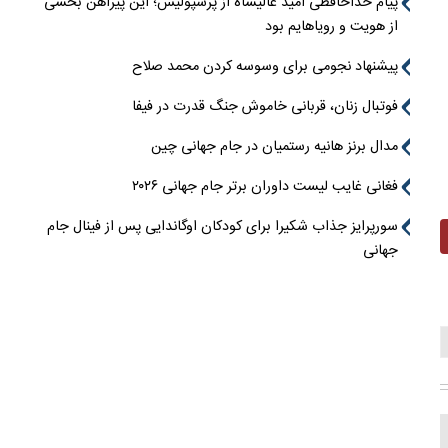
پیام خداحافظی امید عالیشاه از پرسپولیس؛ این پیراهن بخشی
از هویت و رویاهایم بود
پیشنهاد نجومی برای وسوسه کردن محمد صلاح
فوتبال زنان، قربانی خاموش جنگ قدرت در فیفا
مدال برنز هانیه رستمیان در جام جهانی چین
فغانی غایب لیست داوران برتر جام جهانی ۲۰۲۶
سورپرایز جذاب شکیرا برای کودکان اوگاندایی پس از فینال جام
جهانی