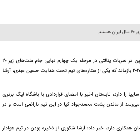
ند.
تیم فوتبال جوانان کشورمان در حالی با قبول شکست مقابل ژاپن در ضربات پنالتی در مرحله یک چهارم نهایی جام ملت‌های زیر ۲۰
سال آسیا از دور مسابقات حذف شد و از صعود به جام جهانی ۲۰۲۵ بازماند که یکی از ستاره‌های تیم تحت هدایت حسین عبدی، آرشا
سایپا را دارد، تابستان اخیر با امضای قراردادی با باشگاه لیگ برتری
ظر می‌رسد از ماندن پشت محمدجواد کیا در این تیم ناراضی است و در
بیرهوف خبرنگار آلمانی که با شبکه تلویونی «ARD» آلمان همکاری دارد، خبر داد؛ آرشا شکوری از ذخیره بودن در تیم هوادار