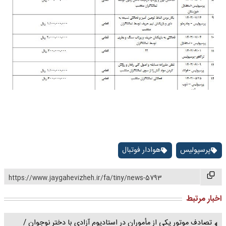
پرسپولیس
هوادار فوتبال
https://www.jaygahevizheh.ir/fa/tiny/news-5793
اخبار مرتبط
تصادف موتور یکی از مأموران در استادیوم آزادی با دختر نوجوان /