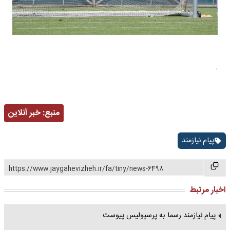
.
منبع:
خبر آنلاین
پیام نیازمند
https://www.jaygahevizheh.ir/fa/tiny/news-6498
اخبار مرتبط
پیام نیازمند رسما به پرسپولیس پیوست