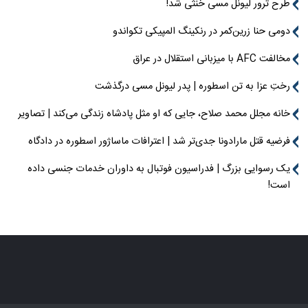
طرح ترور لیونل مسی خنثی شد!
دومی حنا زرین‌کمر در رنکینگ المپیکی تکواندو
مخالفت AFC با میزبانی استقلال در عراق
رختِ عزا به تن اسطوره | پدر لیونل مسی درگذشت
خانه مجلل محمد صلاح، جایی که او مثل پادشاه زندگی می‌کند | تصاویر
فرضیه قتل مارادونا جدی‌تر شد | اعترافات ماساژور اسطوره در دادگاه
یک رسوایی بزرگ | فدراسیون فوتبال به داوران خدمات جنسی داده
است!