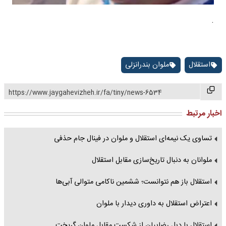
.
استقلال
ملوان بندرانزلی
https://www.jaygahevizheh.ir/fa/tiny/news-6534
اخبار مرتبط
تساوی یک نیمه‌ای استقلال و ملوان در فینال جام حذفی
ملوانان به دنبال تاریخ‌سازی مقابل استقلال
استقلال باز هم نتوانست؛ ششمین ناکامی متوالی آبی‌ها
اعتراض استقلال به داوری دیدار با ملوان
استقلال با دبلِ رضاییان از شکست مقابل ملوان گریخت