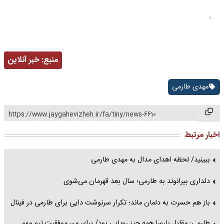
.
منبع:
خبر آنلاین
مهدی طارمی
https://www.jaygahevizheh.ir/fa/tiny/news-6610
اخبار مرتبط
ببینید/ لحظه اهدای مدال به مهدی طارمی
دلداری بیرانوند به طارمی؛ سال بعد قهرمان می‌شوی
باز هم حسرت به دلمان ماند؛ تکرار سرنوشت دایی برای طارمی در فینال
طارمی: مقابل بارسا همه چیز رویایی بود/ برای من موفقیت تیم مهم