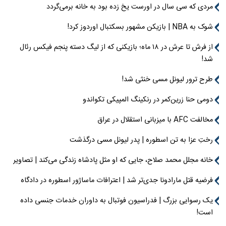
مردی که سی سال در اورست یخ زده بود به خانه برمی‌گردد
شوک به NBA | بازیکن مشهور بسکتبال اوردوز کرد!
از فرش تا عرش در ۱۸ ماه؛ بازیکنی که از لیگ دسته پنجم فیکس رئال
شد!
طرح ترور لیونل مسی خنثی شد!
دومی حنا زرین‌کمر در رنکینگ المپیکی تکواندو
مخالفت AFC با میزبانی استقلال در عراق
رختِ عزا به تن اسطوره | پدر لیونل مسی درگذشت
خانه مجلل محمد صلاح، جایی که او مثل پادشاه زندگی می‌کند | تصاویر
فرضیه قتل مارادونا جدی‌تر شد | اعترافات ماساژور اسطوره در دادگاه
یک رسوایی بزرگ | فدراسیون فوتبال به داوران خدمات جنسی داده
است!