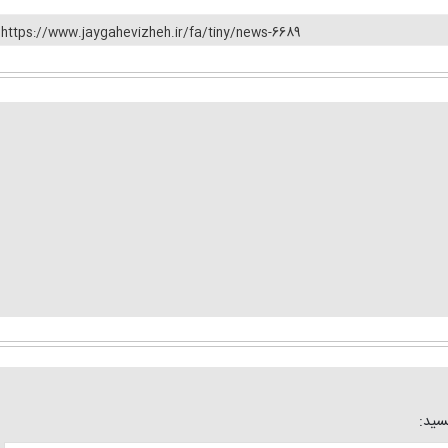
https://www.jaygahevizheh.ir/fa/tiny/news-6689
یسید: