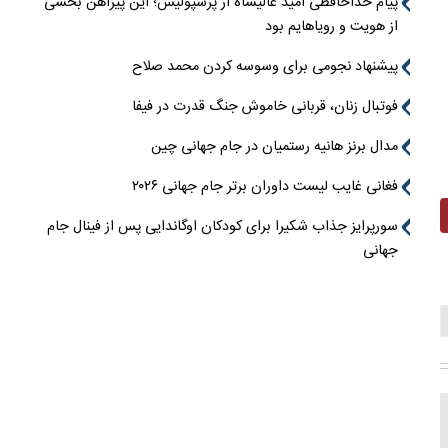
پیام خداحافظی امید عالیشاه از پرسپولیس؛ این پیراهن بخشی
از هویت و رویاهایم بود
پیشنهاد نجومی برای وسوسه کردن محمد صلاح
فوتبال زنان، قربانی خاموش جنگ قدرت در فیفا
مدال برنز هانیه رستمیان در جام جهانی چین
فغانی غایب لیست داوران برتر جام جهانی ۲۰۲۶
سورپرایز جذاب شکیرا برای کودکان اوگاندایی پس از فینال جام
جهانی