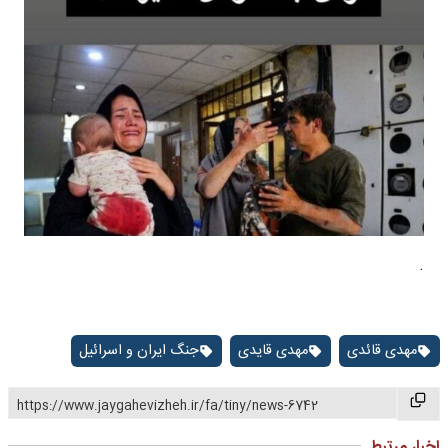
.
مهدی قائدی
مهدی قایدی
جنگ ایران و اسرائیل
https://www.jaygahevizheh.ir/fa/tiny/news-6742
اخبار مرتبط