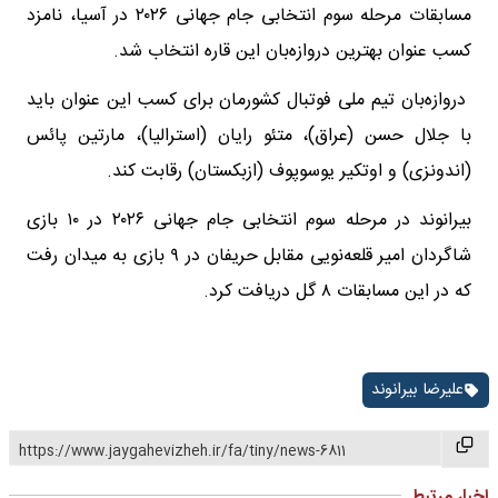
مسابقات مرحله سوم انتخابی جام جهانی ۲۰۲۶ در آسیا، نامزد
کسب عنوان بهترین دروازه‌بان این قاره انتخاب شد.
دروازه‌بان تیم ملی فوتبال کشورمان برای کسب این عنوان باید
با جلال حسن (عراق)، متئو رایان (استرالیا)، مارتین پائس
(اندونزی) و اوتکیر یوسوپوف (ازبکستان) رقابت کند.
بیرانوند در مرحله سوم انتخابی جام جهانی ۲۰۲۶ در ۱۰ بازی
شاگردان امیر قلعه‌نویی مقابل حریفان در ۹ بازی به میدان رفت
که در این مسابقات ۸ گل دریافت کرد.
علیرضا بیرانوند
https://www.jaygahevizheh.ir/fa/tiny/news-6811
اخبار مرتبط