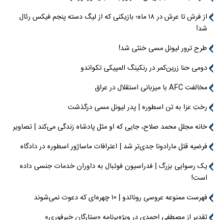
از فرش تا عرش در ۱۸ ماه؛ بازیکنی که از لیگ دسته پنجم فیکس رئال
شد!
طرح ترور لیونل مسی خنثی شد!
دومی حنا زرین‌کمر در رنکینگ المپیکی تکواندو
مخالفت AFC با میزبانی استقلال در عراق
رختِ عزا به تن اسطوره | پدر لیونل مسی درگذشت
خانه مجلل محمد صلاح، جایی که او مثل پادشاه زندگی می‌کند | تصاویر
فرضیه قتل مارادونا جدی‌تر شد | اعترافات ماساژور اسطوره در دادگاه
یک رسوایی بزرگ | فدراسیون فوتبال به داوران خدمات جنسی داده
است!
فهرست ممنوعه عروسی رونالدو | ۱۰ چهره‌ای که دعوت نمی‌شوند
تقدیر از مصطفی احمدی در ویژه‌برنامه «ستارگان خبرفوری»