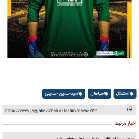
.
استقلال
سپاهان
سیدحسین حسینی
https://www.jaygahevizheh.ir/fa/tiny/news-7113
اخبار مرتبط