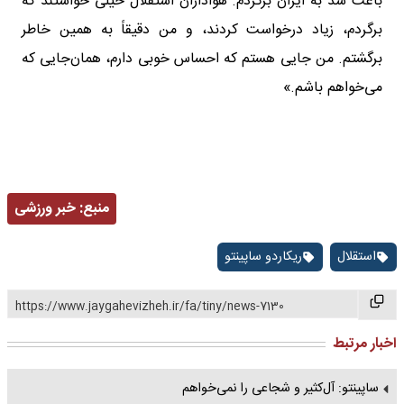
باعث شد به ایران برگردم. هواداران استقلال خیلی خواستند که
برگردم، زیاد درخواست کردند، و من دقیقاً به همین خاطر
برگشتم. من جایی هستم که احساس خوبی دارم، همان‌جایی که
می‌خواهم باشم.»
منبع:
خبر ورزشی
استقلال
ریکاردو ساپینتو
https://www.jaygahevizheh.ir/fa/tiny/news-7130
اخبار مرتبط
ساپینتو: آل‌کثیر و شجاعی را نمی‌خواهم