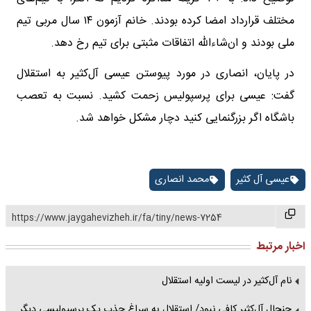
مختلف قرارداد امضا کرده بودند. خانم آزمون ۱۴ سال مربی تیم
ملی بودند و ان‌شاءالله اتفاقات مثبتی برای تیم رخ دهد.
در پایان، انصاری در مورد پیوستن عیسی آل‌کثیر به استقلال
گفت: عیسی برای پرسپولیس زحمت کشید. نسبت به تعصب
باشگاه اگر بزرگنمایی کنید دچار مشکل خواهد شد.
عیسی آل کثیر
محمد انصاری
https://www.jaygahevizheh.ir/fa/tiny/news-7254
اخبار مرتبط
نام آل‌کثیر در لیست اولیه استقلال
جنجال آل‌کثیر کافی نبود/ استقلال به سراغ جذب یک پرسپولیسی دیگر