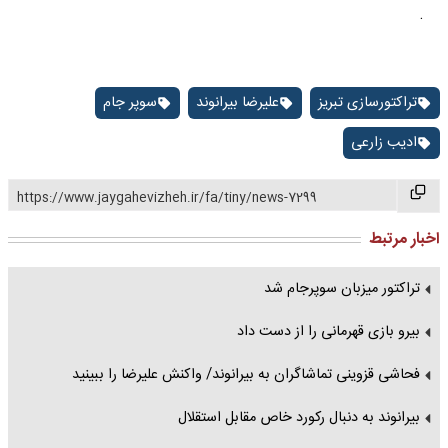
.
تراکتورسازی تبریز
علیرضا بیرانوند
سوپر جام
ادیب زارعی
https://www.jaygahevizheh.ir/fa/tiny/news-7299
اخبار مرتبط
تراکتور میزبان سوپرجام شد
بیرو بازی قهرمانی را از دست داد
فحاشی قزوینی تماشاگران به بیرانوند/ واکنش علیرضا را ببینید
بیرانوند به دنبال رکورد خاص مقابل استقلال