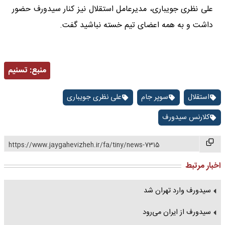
علی نظری جویباری، مدیرعامل استقلال نیز کنار سیدورف حضور
داشت و به همه اعضای تیم خسته نباشید گفت.
منبع:
تسنیم
استقلال
سوپر جام
علی نظری جویباری
کلارنس سیدورف
https://www.jaygahevizheh.ir/fa/tiny/news-7315
اخبار مرتبط
سیدورف وارد تهران شد
سیدورف از ایران می‌رود