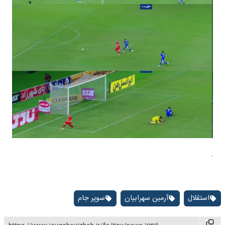
.
استقلال
آرمین سهرابیان
سوپر جام