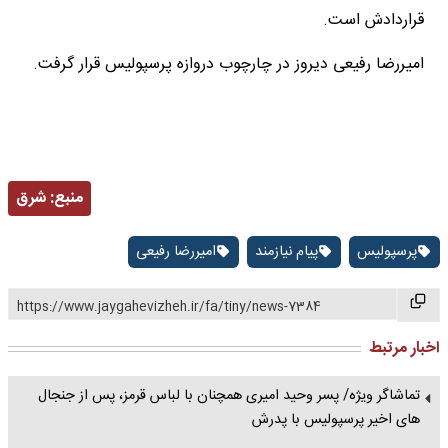
قراردادش است.
امیررضا رفیعی دیروز در چارچوب دروازه پرسپولیس قرار گرفت.
منبع:
شرق
پرسپولیس
پیام نیازمند
امیررضا رفیعی
https://www.jaygahevizheh.ir/fa/tiny/news-7384
اخبار مرتبط
تماشاگر ویژه/ پسر وحید امیری همچنان با لباس قرمز، پس از جنجال
های اخیر پرسپولیس با پدرش