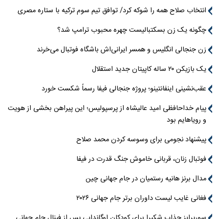
انتخاب صلاح همه را شوکه کرد/ توافق تیم سوم ترکیه با ستاره مصری
چگونه یک زن بسکتبالیست چهره محبوب ترامپ شد؟
زن جنجالی انگلیس و همسر ایرانی‌اش باشگاه فوتبال می‌خرند
یک بازیکن ۲۰ ساله کاپیتان جدید استقلال
عقب‌نشینی اینفانتینو؛ پروژه جنجالی فیفا رسماً شکست خورد
پیام خداحافظی امید عالیشاه از پرسپولیس؛ این پیراهن بخشی از هویت
و رویاهایم بود
پیشنهاد نجومی برای وسوسه کردن محمد صلاح
فوتبال زنان، قربانی خاموش جنگ قدرت در فیفا
مدال برنز هانیه رستمیان در جام جهانی چین
فغانی غایب لیست داوران برتر جام جهانی ۲۰۲۶
سورپرایز جذاب شکیرا برای کودکان اوگاندایی پس از فینال جام جهانی