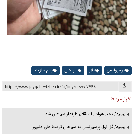
.
پرسپولیس
دلار
سپاهان
پیام نیازمند
https://www.jaygahevizheh.ir/fa/tiny/news-7448
اخبار مرتبط
ببینید/ دختر هوادار استقلال طرفدار سپاهان شد
ببینید/ گل اول پرسپولیس به سپاهان توسط علی علیپور