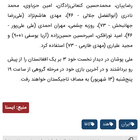
رضاییان، محمدحسین کنعانی‌زادگان، امین حزباوی، محمد
نادری (ابوالفضل جلالی - ۴۶)، مهدی هاشم‌نژاد (علی‌رضا
جهانبخش - ۷۳)، روزبه چشمی، مهران احمدی (علی‌ علی‌پور -
۴۶)، امید نورافکن، امیرحسین حسین‌زاده (آریا یوسفی ۱+۹۰) و
مجید علیاری (مهدی طارمی - ۷۳) استفاده کرد.
ملی پوشان در دیدار نخست خود ۳ بر یک افغانستان را از پیش
رو برداشتند و در آخرین بازی خود در مرحله گروهی از ساعت ۱۹
پنج‌شنبه (۱۳ شهریور) به مصاف تاجیکستان خواهند رفت.
منبع:
ايسنا
ایران
هند
کافا