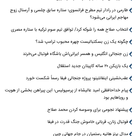
طارمی در رادار تیم مطرح فرانسوی؛ ستاره سابق چلسی و آرسنال زوج
مهاجم ایرانی می‌شود؟
انتخاب صلاح همه را شوکه کرد/ توافق تیم سوم ترکیه با ستاره مصری
چگونه یک زن بسکتبالیست چهره محبوب ترامپ شد؟
زن جنجالی انگلیس و همسر ایرانی‌اش باشگاه فوتبال می‌خرند
یک بازیکن ۲۰ ساله کاپیتان جدید استقلال
عقب‌نشینی اینفانتینو؛ پروژه جنجالی فیفا رسماً شکست خورد
پیام خداحافظی امید عالیشاه از پرسپولیس؛ این پیراهن بخشی از هویت
و رویاهایم بود
پیشنهاد نجومی برای وسوسه کردن محمد صلاح
فوتبال زنان، قربانی خاموش جنگ قدرت در فیفا
مدال برنز هانیه رستمیان در جام جهانی چین