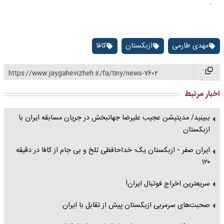
.
مهدی طارمی
ازبکستان
کافا
https://www.jaygahevizheh.ir/fa/tiny/news-7602
اخبار مرتبط
ببینید/ مدیتیشن عجیب علیرضا جهانبخش در جریان مسابقه ایران با
ازبکستان
ایران صفر - ازبکستان یک؛ خداحافظی تلخ و بی جام از کافا در دقیقه
۱۲۰
سریعترین اخراج فوتبال ایران!
صحبت‌های سرمربی ازبکستان پیش از تقابل با ایران