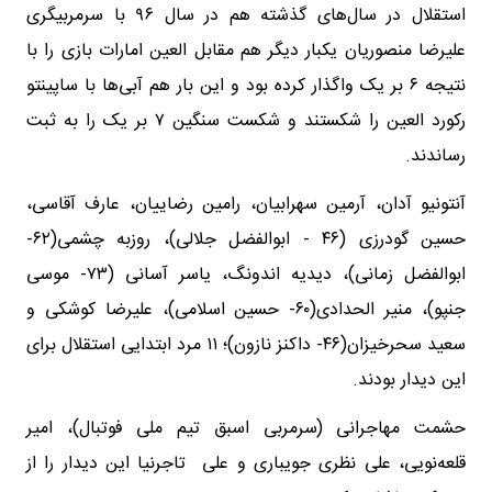
استقلال در سال‌های گذشته هم در سال ۹۶ با سرمربیگری
علیرضا منصوریان یکبار دیگر هم مقابل العین امارات بازی را با
نتیجه ۶ بر یک واگذار کرده بود و این بار هم آبی‌ها با ساپینتو
رکورد العین را شکستند و شکست سنگین ۷ بر یک را به ثبت
رساندند.
آنتونیو آدان، آرمین سهرابیان، رامین رضاییان، عارف آقاسی،
حسین گودرزی (۴۶ - ابوالفضل جلالی)، روزبه چشمی(۶۲-
ابوالفضل زمانی)، دیدیه اندونگ، یاسر آسانی (۷۳- موسی
جنپو)، منیر الحدادی(۶۰- حسین اسلامی)، علیرضا کوشکی و
سعید سحرخیزان(۴۶- داکنز نازون)؛ ۱۱ مرد ابتدایی استقلال برای
این دیدار بودند.
حشمت مهاجرانی (سرمربی اسبق تیم ملی فوتبال)، امیر
قلعه‌نویی، علی نظری جویباری و علی تاجرنیا این دیدار را از