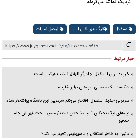
نزدیک تماشا می‌کردند.
استقلال
لیگ قهرمانان آسیا
الوصل امارات
https://www.jaygahevizheh.ir/fa/tiny/news-7687
اخبار مرتبط
خبر بد برای استقلال؛ جادوگر الهلال امشب فیکس است
شکست یک نیمه ای سپاهان برابر شارجه
سرمربی جدید استقلال: افتخار می‌کنم سرمربی این باشگاه پرافتخار شدم
تیم‌های لیگ نخبگان آسیا مشخص شدند/ مسیر سخت قهرمان جام
حذفی
قانون به خاطر استقلال و پرسپولیس تغییر می کند؟