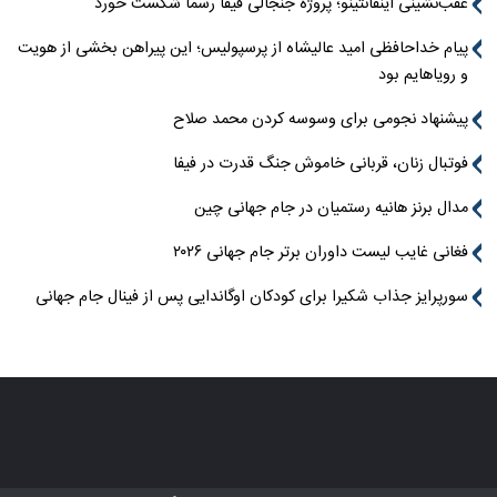
عقب‌نشینی اینفانتینو؛ پروژه جنجالی فیفا رسماً شکست خورد
پیام خداحافظی امید عالیشاه از پرسپولیس؛ این پیراهن بخشی از هویت
و رویاهایم بود
پیشنهاد نجومی برای وسوسه کردن محمد صلاح
فوتبال زنان، قربانی خاموش جنگ قدرت در فیفا
مدال برنز هانیه رستمیان در جام جهانی چین
فغانی غایب لیست داوران برتر جام جهانی ۲۰۲۶
سورپرایز جذاب شکیرا برای کودکان اوگاندایی پس از فینال جام جهانی