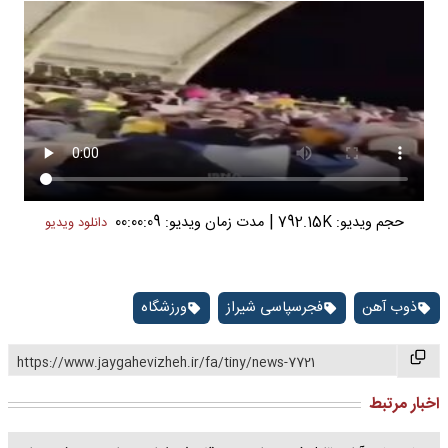
|
حجم ویدیو: 792.15K
مدت زمان ویدیو: 00:00:09
دانلود ویدیو
ذوب آهن
فجرسپاسی شیراز
ورزشگاه
https://www.jaygahevizheh.ir/fa/tiny/news-7721
اخبار مرتبط