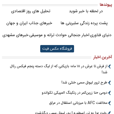
پیوندها
در لحظه با خبر شوید
تحلیل های روز اقتصادی
پشت پرده زندگی سلبریتی ها
خبرهای جذاب ایران و جهان
دنیای فناوری
اخبار جنجالی حوادث
ترانه و موسیقی
خبرهای مشهدی
فروشگاه مکس فیت
آخرین اخبار
از فرش تا عرش در ۱۸ ماه؛ بازیکنی که از لیگ دسته پنجم فیکس رئال
شد!
طرح ترور لیونل مسی خنثی شد!
دومی حنا زرین‌کمر در رنکینگ المپیکی تکواندو
مخالفت AFC با میزبانی استقلال در عراق
رختِ عزا به تن اسطوره | پدر لیونل مسی درگذشت