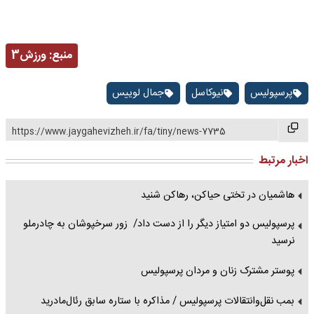
منبع:
ورزش3
پرسپولیس
نیوکاسل
جمال لوییس
https://www.jaygahevizheh.ir/fa/tiny/news-7735
اخبار مرتبط
هاشمیان در تختی حیاکن، رهاکن شنید
پرسپولیس دو امتیاز دیگر را از دست داد/ زور سرخپوشان به چادرملو
نرسید
پوستر مشترک زنان و مردان پرسپولیس
بمب نقل‌وانتقالات پرسپولیس / مذاکره با ستاره سابق رئال‌مادرید