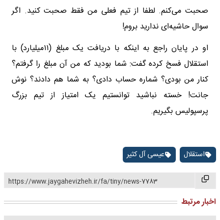
صحبت می‌کنم. لطفا از تیم فعلی من فقط صحبت کنید. اگر
سوال حاشیه‌ای ندارید بروم!
او در پایان راجع به اینکه با دریافت یک مبلغ (۱۱میلیارد) با
استقلال فسخ کرده گفت: شما بودید که من آن مبلغ را گرفتم؟
کنار من بودی؟ شماره حساب دادی؟ به شما هم دادند؟ نوش
جانت! خسته نباشید توانستیم یک امتیاز از تیم بزرگ
پرسپولیس بگیریم.
استقلال
عیسی آل کثیر
https://www.jaygahevizheh.ir/fa/tiny/news-7783
اخبار مرتبط