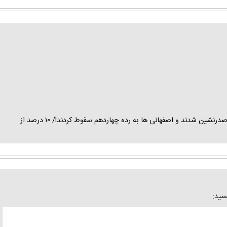
شکست خانگی سپاهان در نبرد غول ها مقابل تراکتورسازی/ تبریزی ها صدرنشین شدند و اصفهانی ها به رده چهاردهم سقوط کردند!/ ۱۰ درصد از
یسید: