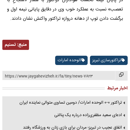
در پایان نیمه نخست هواداران تراکتور با شعار «شجاعِ با
تعصب» نسبت به عملکرد خوب وی در دقایق پایانی نیمه اول و
برگشت دادن توپ از دهانه دروازه تراکتور واکنش نشان دادند.
منبع:
تسنیم
تراکتورسازی تبریز
الوحده امارات
https://www.jaygahevizheh.ir/fa/tiny/news-7823
اخبار مرتبط
تراکتور 0-0 الوحده امارات/ دومین تساوی متوالی نماینده ایران
ادعای سعید مظفری‌زاده درباره یک پنالتی
اتفاق عجیب در تبریز؛ مردان برای بازی زنان به ورزشگاه رفتند