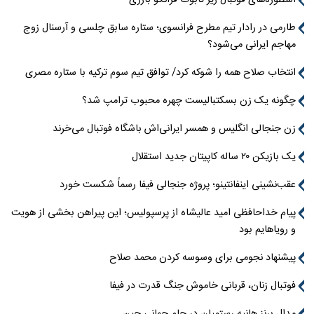
اسطوره‌های فوتبال زیر تابوت فرانکو بارزی
طارمی در رادار تیم مطرح فرانسوی؛ ستاره سابق چلسی و آرسنال زوج
مهاجم ایرانی می‌شود؟
انتخاب صلاح همه را شوکه کرد/ توافق تیم سوم ترکیه با ستاره مصری
چگونه یک زن بسکتبالیست چهره محبوب ترامپ شد؟
زن جنجالی انگلیس و همسر ایرانی‌اش باشگاه فوتبال می‌خرند
یک بازیکن ۲۰ ساله کاپیتان جدید استقلال
عقب‌نشینی اینفانتینو؛ پروژه جنجالی فیفا رسماً شکست خورد
پیام خداحافظی امید عالیشاه از پرسپولیس؛ این پیراهن بخشی از هویت
و رویاهایم بود
پیشنهاد نجومی برای وسوسه کردن محمد صلاح
فوتبال زنان، قربانی خاموش جنگ قدرت در فیفا