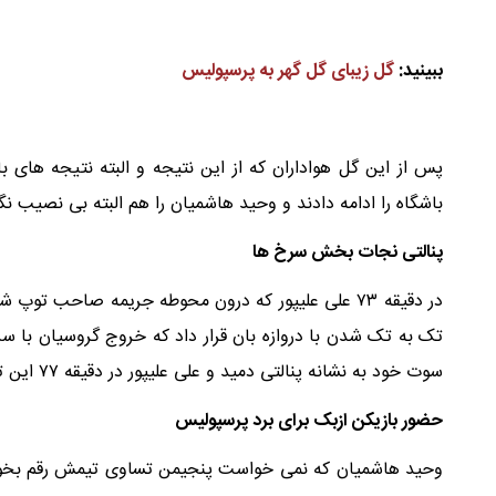
ببینید:
گل زیبای گل گهر به پرسپولیس
پس از این گل هواداران که از این نتیجه و البته نتیجه های 
باشگاه را ادامه دادند و وحید هاشمیان را هم البته بی نصیب نگ
پنالتی نجات بخش سرخ ها
در دقیقه ۷۳ علی علیپور که درون محوطه جریمه صاحب تو
تک به تک شدن با دروازه بان قرار داد که خروج گروسیان با سر
سوت خود به نشانه پنالتی دمید و علی علیپور در دقیقه ۷۷ این توپ را برخلاف جهت حرکت گلر سیرجان ها به گل تبدیل کرد.
حضور بازیکن ازبک برای برد پرسپولیس
وحید هاشمیان که نمی خواست پنجیمن تساوی تیمش رقم بخورد و 