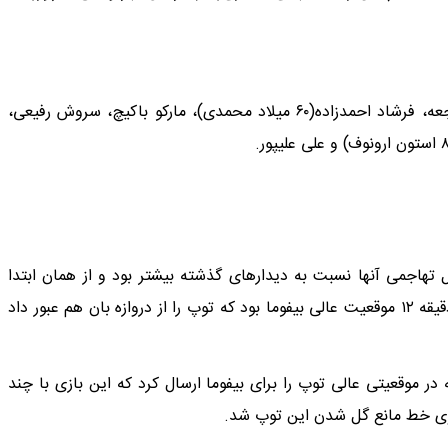
پیام نیازمند، حسین ابرقویی، مرتضی پورعلی‌گنجی، یعقوب براجعه، فرشاد احمدزاده(۶۰ میلاد محمدی)، مارکو باکیچ، سروش رفیعی،
 تهاجمی آنها نسبت به دیدارهای گذشته بیشتر بود و از همان ابتدا
فشار روی دروازه مهمان سیرجانی را وارد کردند که ثمره آن در دقیقه ۱۲ موقعیت عالی بیفوما بود که توپ را از دروازه بان هم عبور داد
موقعیتی عالی توپ را برای بیفوما ارسال کرد که این بازی با چند
روی خط مانع گل شدن این توپ شد.