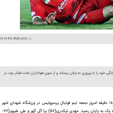
۱۴۰۴/۰۷/۱۱ ۲۱:۱۷:۳۸
نگی خود را با پیروزی به پایان برساند و از سوی هواداران تحت فشار بود، در
در ادامه رقابت های هفته ششم لیگ برتر فوتبال از ساعت ۱۸:۳۰ دقیقه امروز جمعه تیم فوتبال پرسپولیس در ورزشگاه شهدای شهر
قدس میزبان گل گهر سیرجان بود که این دیدار با تساوی یک به یک به پایان رسید. مهدی تیکدری(۵۷) برا گل گهر و علی علیپور(۷۷-