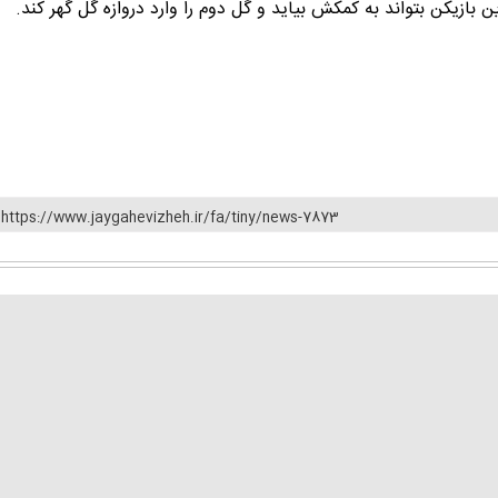
 بازیکن بتواند به کمکش بیاید و گل دوم را وارد دروازه گل گهر کند.
https://www.jaygahevizheh.ir/fa/tiny/news-7873