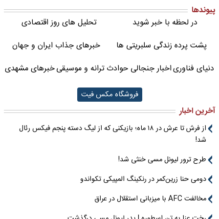
پیوندها
در لحظه با خبر شوید
تحلیل های روز اقتصادی
پشت پرده زندگی سلبریتی ها
خبرهای جذاب ایران و جهان
دنیای فناوری
اخبار جنجالی حوادث
ترانه و موسیقی
خبرهای مشهدی
فروشگاه مکس فیت
آخرین اخبار
از فرش تا عرش در ۱۸ ماه؛ بازیکنی که از لیگ دسته پنجم فیکس رئال
شد!
طرح ترور لیونل مسی خنثی شد!
دومی حنا زرین‌کمر در رنکینگ المپیکی تکواندو
مخالفت AFC با میزبانی استقلال در عراق
رختِ عزا به تن اسطوره | پدر لیونل مسی درگذشت