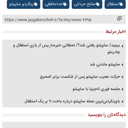
استقلال
صالح حردانی
خداحافظی
ریکاردو ساپینتو
https://www.jaygahevizheh.ir/fa/tiny/news-7895
اخبار مرتبط
ببینید/ ساپینتو رفتنی شد؟/ لحظاتی خبرساز پس از بازی استقلال و
چادرملو
ساپینتو ماندنی شد
حرکت عجیب ساپینتو پس از شکست برابر المحرق
جلسه فوری تاجرنیا با ساپینتو
باورنکردنی‌ترین جمله ساپینتو درباره باخت ۷ بر یک استقلال
دیدگاه‌تان را بنویسید