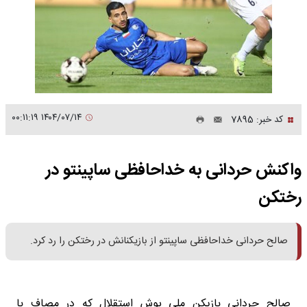
۱۴۰۴/۰۷/۱۴ ۰۰:۱۱:۱۹
کد خبر: 7895
واکنش حردانی به خداحافظی ساپینتو در
رختکن
صالح حردانی خداحافظی ساپینتو از بازیکنانش در رختکن را رد کرد.
صالح حردانی بازیکن ملی پوش استقلال که در مصاف با