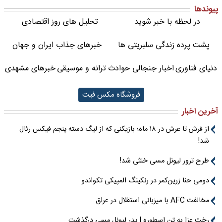
پیوندها
در لحظه با خبر شوید
تحلیل های روز اقتصادی
پشت پرده زندگی سلبریتی ها
خبرهای جذاب ایران و جهان
دنیای فناوری
اخبار جنجالی حوادث
ترانه و موسیقی
خبرهای مشهدی
فروشگاه مکس فیت
آخرین اخبار
از فرش تا عرش در ۱۸ ماه؛ بازیکنی که از لیگ دسته پنجم فیکس رئال
شد!
طرح ترور لیونل مسی خنثی شد!
دومی حنا زرین‌کمر در رنکینگ المپیکی تکواندو
مخالفت AFC با میزبانی استقلال در عراق
رختِ عزا به تن اسطوره | پدر لیونل مسی درگذشت