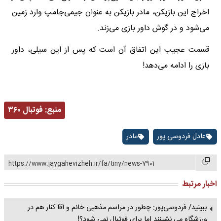
اخراج این بازیکن، مادر بازیکن به عنوان جیمی‌جامپ وارد زمین
می‌شود و در گوش داور بازی می‌زند.
قسمت عجیب این اتفاق آن است که پس از این سیلی، داور
بازی را ادامه می‌دهد!
منبع:
فوتبال ۳۶۰
عادل فردوسی پور
مادر
https://www.jaygahevizheh.ir/fa/tiny/news-7901
اخبار مرتبط
ببینید/ فردوسی‌پور: چطور در مراسم مذهبی خانم و آقا کنار هم در
ورزشگاه می نشینند اما برای فوتبال نمی شود؟!