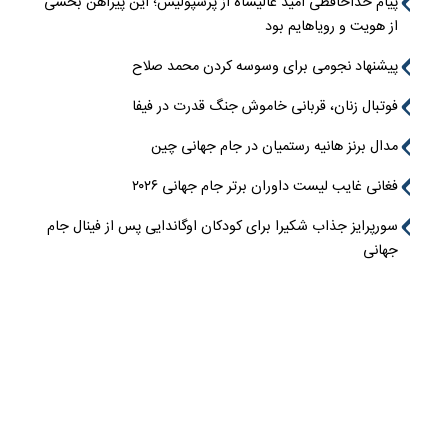
پیام خداحافظی امید عالیشاه از پرسپولیس؛ این پیراهن بخشی
از هویت و رویاهایم بود
پیشنهاد نجومی برای وسوسه کردن محمد صلاح
فوتبال زنان، قربانی خاموش جنگ قدرت در فیفا
مدال برنز هانیه رستمیان در جام جهانی چین
فغانی غایب لیست داوران برتر جام جهانی ۲۰۲۶
سورپرایز جذاب شکیرا برای کودکان اوگاندایی پس از فینال جام
جهانی