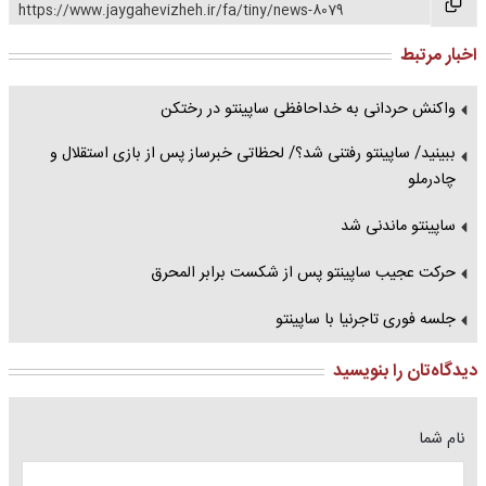
https://www.jaygahevizheh.ir/fa/tiny/news-8079
اخبار مرتبط
واکنش حردانی به خداحافظی ساپینتو در رختکن
ببینید/ ساپینتو رفتنی شد؟/ لحظاتی خبرساز پس از بازی استقلال و
چادرملو
ساپینتو ماندنی شد
حرکت عجیب ساپینتو پس از شکست برابر المحرق
جلسه فوری تاجرنیا با ساپینتو
دیدگاه‌تان را بنویسید
نام شما